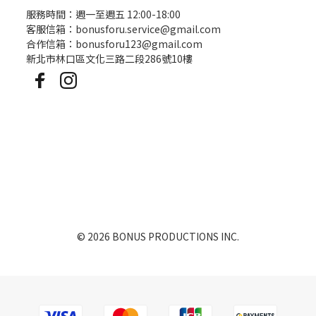
服務時間：週一至週五 12:00-18:00
客服信箱：bonusforu.service@gmail.com
合作信箱：bonusforu123@gmail.com
新北市林口區文化三路二段286號10樓
© 2026 BONUS PRODUCTIONS INC.