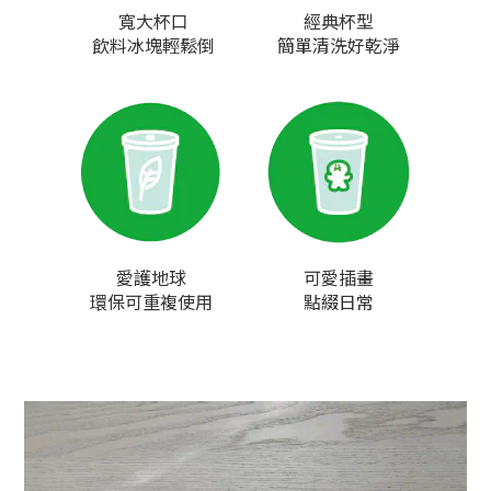
寬大杯口
經典杯型
飲料冰塊輕鬆倒
簡單清洗好乾淨
愛護地球
可愛插畫
環保可重複使用
點綴日常