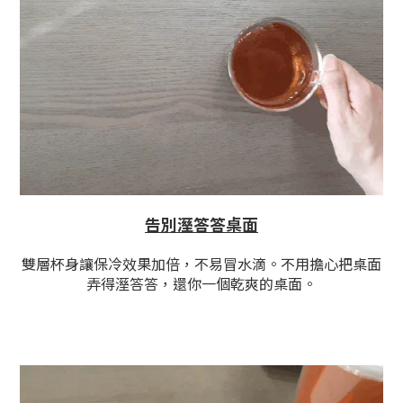
告別溼答答桌面
雙層杯身讓保冷效果加倍，不易冒水滴。不用擔心把桌面
弄得溼答答，還你一個乾爽的桌面。