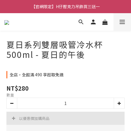
【官網限定】H仔壓克力吊飾買三送一
🚚 全館消費滿 $490 超取免運
🚚 全館消費滿 $490 超取免運
夏日系列雙層吸管冷水杯
500ml - 夏日的午後
全店，全館滿 490 享超取免運
NT$280
數量
以優惠價加購商品