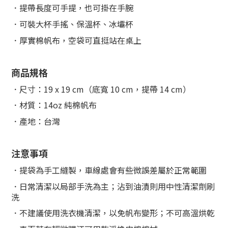
．提帶長度可手提，也可掛在手腕
．可裝大杯手搖、保溫杯、冰壩杯
．
厚實棉帆布
，
空袋可直挺站在桌上
商品規格
．尺寸：19 x 19 cm（底寬 10 cm，提帶 14 cm）
．材質：14oz 純棉帆布
．產地：台灣
注意事項
．提袋為手工縫製，車線處會有些微誤差屬於正常範圍
．日常清潔以局部手洗為主；沾到油漬則用中性清潔劑刷
洗
．不建議使用洗衣機清潔，以免帆布變形；不可高溫烘乾