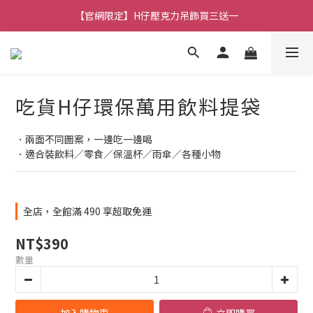
【官網限定】H仔壓克力吊飾買三送一
🚚 全館消費滿 $490 超取免運
🚚 全館消費滿 $490 超取免運
吃貨H仔環保萬用飲料提袋
．兩面不同圖案，一邊吃一邊喝
．適合裝飲料／零食／保溫杯／雨傘／各種小物
全店，全館滿 490 享超取免運
NT$390
數量