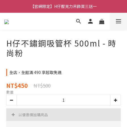
🚚 全館消費滿 $490 超取免運
🚚 全館消費滿 $490 超取免運
加入會員輸入【NEW26】享首購 50 元折扣
【官網限定】H仔壓克力吊飾買三送一
H仔不鏽鋼吸管杯 500ml - 時
🚚 全館消費滿 $490 超取免運
尚粉
全店，全館滿 490 享超取免運
NT$450
NT$500
數量
以優惠價加購商品