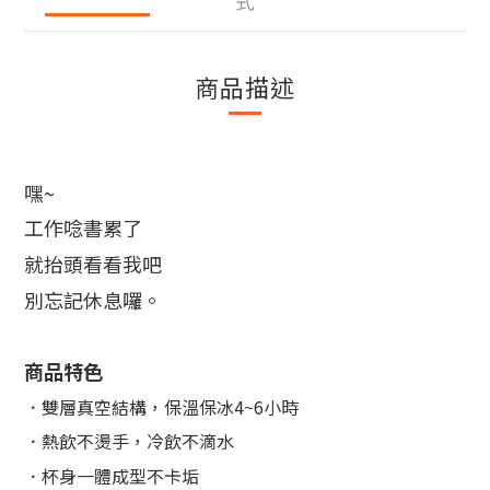
式
商品描述
嘿~
工作唸書累了
就抬頭看看我吧
別忘記休息囉。
商品特色
．雙層真空結構，保溫保冰4~6小時
．熱飲不燙手，冷飲不滴水
．杯身一體成型不卡垢