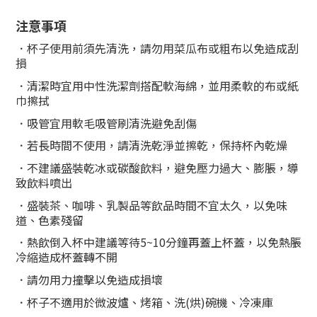
注意事項
．杯子使用前須先清洗，請勿用菜瓜布或粗布以免造成刮
損
．清潔時宜用中性洗潔劑搭配軟海綿，並用柔軟的布或紙
巾擦拭
．
吸管宜用軟毛吸管刷清洗避免刮傷
．
若長時間不使用，請清洗乾淨並擦乾，保持杯內乾燥
．
不建議盛裝乾冰或碳酸飲料，避免壓力過大、膨脹，導
致飲料噴出
．
盛裝茶、咖啡、乳製品等飲品時間不宜太久，以免味
道、色素殘留
．熱飲倒入杯中建議等待5~10分鐘再蓋上杯蓋，以免熱脹
冷縮造成杯蓋轉不開
．
請勿用力撞擊以免造成損壞
．
杯子不適用於微波爐、烤箱、洗(烘)碗機、冷凍庫