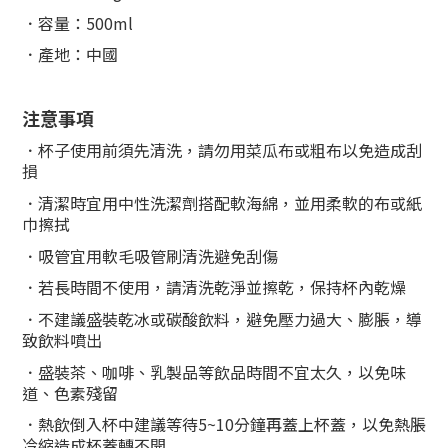
．容量：500ml
．產地：中國
注意事項
．杯子使用前須先清洗，請勿用菜瓜布或粗布以免造成刮
損
．清潔時宜用中性洗潔劑搭配軟海綿，並用柔軟的布或紙
巾擦拭
．
吸管宜用軟毛吸管刷清洗避免刮傷
．
若長時間不使用，請清洗乾淨並擦乾，保持杯內乾燥
．
不建議盛裝乾冰或碳酸飲料，避免壓力過大、膨脹，導
致飲料噴出
．
盛裝茶、咖啡、乳製品等飲品時間不宜太久，以免味
道、色素殘留
．熱飲倒入杯中建議等待5~10分鐘再蓋上杯蓋，以免熱脹
冷縮造成杯蓋轉不開