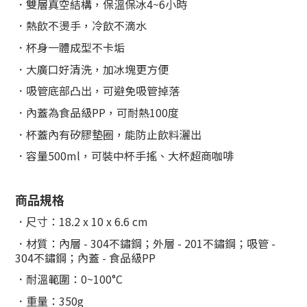
．雙層真空結構，保溫保冰4~6小時
．熱飲不燙手，冷飲不滴水
．杯身一體成型不卡垢
．大廣口好清洗，加冰塊更方便
．
吸管底部凸出，可避免吸管掉落
．
內蓋為食品級PP，可耐熱100度
．杯蓋內有矽膠墊圈，能防止飲料灑出
．容量500ml，可裝中杯手搖、大杯超商咖啡
商品規格
．尺寸：18.2 x 10 x 6.6 cm
．材質：內層 - 304不鏽鋼；外層 - 201不鏽鋼；吸管 -
304不鏽鋼；內蓋 - 食品級PP
．耐溫範圍：0~100°C
．重量：350g