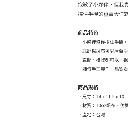
抱歉了小夥伴，但我
撐住手機的重責大任
商品特色
．小夥伴幫你撐住手機，
．底部擦拭布可以清潔手
．直擺、橫擺都可以，視
．師傅手工製作，品質看
商品規格
．尺寸：14 x 11.5 x 10 
．材質：10oz帆布、仿
．產地：台灣