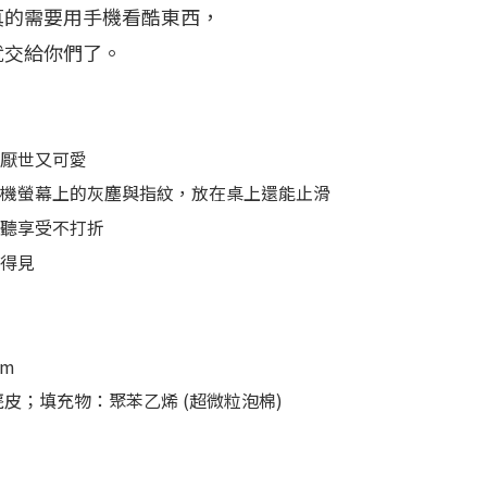
真的需要用手機看酷東西，
就交給你們了。
厭世又可愛
機螢幕上的灰塵與指紋，放在桌上還能止滑
聽享受不打折
得見
cm
麂皮；填充物：聚苯乙烯 (超微粒泡棉)