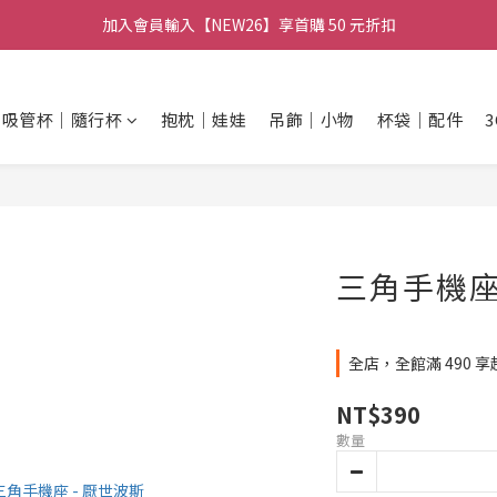
加入會員輸入【NEW26】享首購 50 元折扣
🚚 全館消費滿 $490 超取免運
【官網限定】H仔壓克力吊飾買三送一
吸管杯｜隨行杯
抱枕｜娃娃
吊飾｜小物
杯袋｜配件
🚚 全館消費滿 $490 超取免運
三角手機座
全店，全館滿 490 
NT$390
數量