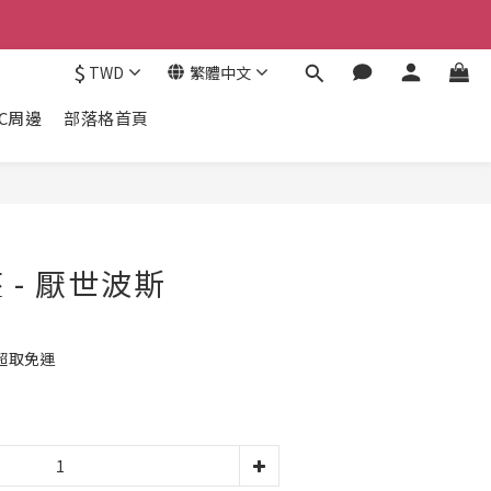
$
TWD
繁體中文
3C周邊
部落格首頁
立即購買
 - 厭世波斯
享超取免運