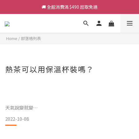
🚚 全館消費滿 $490 超取免運
🚚 全館消費滿 $490 超取免運
加入會員輸入【NEW26】享首購 50 元折扣
【官網限定】H仔壓克力吊飾買三送一
Home
/
部落格列表
🚚 全館消費滿 $490 超取免運
熱茶可以用保溫杯裝嗎？
天氣說變就變
2022-10-08
這時候就需要一杯熱茶來暖暖身子
但…熱茶可以用保溫杯裝嗎？