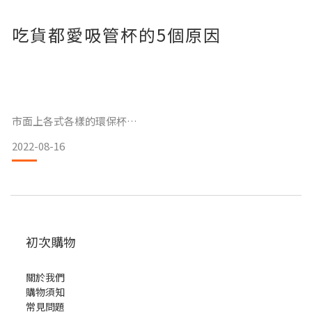
吃貨都愛吸管杯的5個原因
答案是可以！
網路上曾經有一種說法
當茶葉用熱水沖泡後會不斷釋放一種叫單寧酸的化學物質
市面上各式各樣的環保杯
2022-08-16
會與不鏽鋼起化學反應，進而讓不鏽鋼裡的重金屬成份融在茶
還在猶豫應該買哪一款嗎？
裡面
不妨看看以下使用吸管杯的5個好處吧！
其實這是錯誤的
單寧酸雖然有一個酸字
初次購物
但它其實是一種弱酸性的多酚類物質，不具有腐蝕性
1. 不留口紅印
關於我們
並不用擔心不鏽鋼會被腐蝕
購物須知
口紅印留在杯口上太尷尬了
常見問題
不過單寧酸太多確實會影響茶的口感