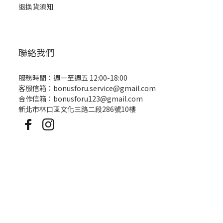
退換貨須知
身為一個愛美的吃貨
而且東西放太久也容易孳生細菌
怎麼能讓這種事情發生呢
聯絡我們
而且不用擔心要一直補口紅～
服務時間：週一至週五 12:00-18:00
客服信箱：bonusforu.service@gmail.com
合作信箱：bonusforu123@gmail.com
新北市林口區文化三路二段286號10樓
​2. 在床上喝
放鬆就該放到最鬆
不管躺著趴著坐著喝
都不用擔心飲料跑出來～