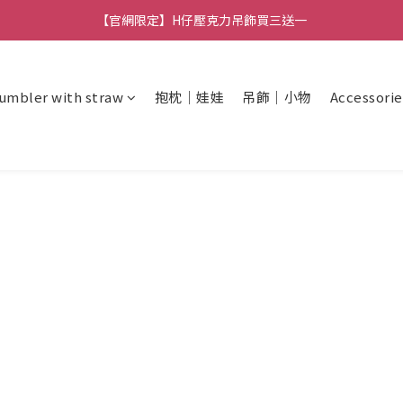
【官網限定】H仔壓克力吊飾買三送一
🚚 全館消費滿 $490 超取免運
🚚 全館消費滿 $490 超取免運
umbler with straw
抱枕｜娃娃
吊飾｜小物
Accessorie