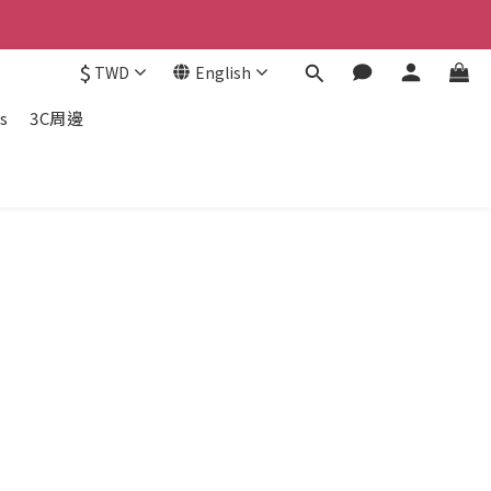
$
TWD
English
s
3C周邊