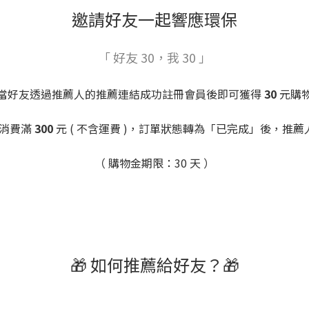
邀請好友一起響應環保
「 好友 30，我 30 」
當好友透過推薦人的推薦連結成功註冊會員後即可獲得
30
元購
功消費滿
300
元 ( 不含運費 )，訂單狀態轉為「已完成」後，推
（ 購物金期限：30 天 ）
🎁 如何推薦給好友？🎁