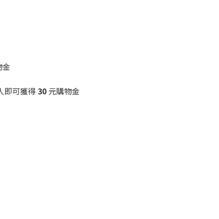
物金
薦人即可獲得
30
元購物金