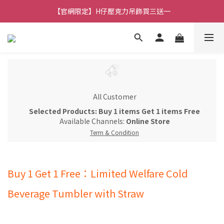
【官網限定】H仔壓克力吊飾買三送一
🚚 全館消費滿 $490 超取免運
🚚 全館消費滿 $490 超取免運
All Customer
Selected Products: Buy 1 items Get 1 items Free
Available Channels:
Online Store
Term & Condition
Buy 1 Get 1 Free：Limited Welfare Cold
Beverage Tumbler with Straw