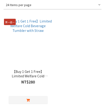
24 Items per page
買一送一
【Buy 1 Get 1 Free】
Limited Welfare Cold
Beverage Tumbler with
NT$280
Straw