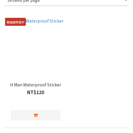
24 Items per page
兩組贈吸管杯
H Man Waterproof Sticker
NT$120