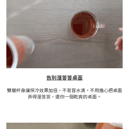
告別溼答答桌面
雙層杯身讓保冷效果加倍，不易冒水滴。不用擔心把桌面
弄得溼答答，還你一個乾爽的桌面。