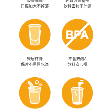
吸管底部
杯蓋矽膠墊圈
口徑加大不掉落
飲料密封不外漏
雙層杯身
不含雙酚A
保冷不易冒水滴
飲料安心喝