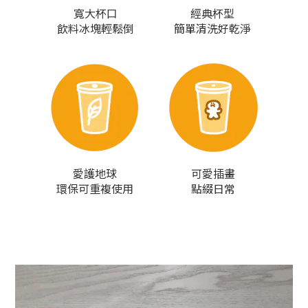
寬大杯口
經典杯型
飲料冰塊輕鬆倒
簡單清洗好乾淨
愛護地球
可愛插畫
環保可重複使用
點綴日常