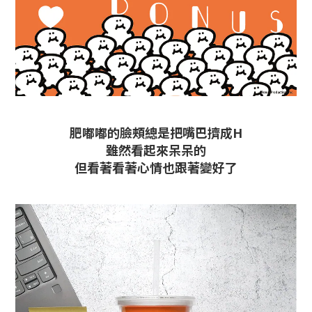
肥嘟嘟的臉頰總是把嘴巴擠成H
雖然看起來呆呆的
但看著看著心情也跟著變好了