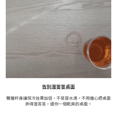
告別溼答答桌面
雙層杯身讓保冷效果加倍，不易冒水滴。不用擔心把桌面
弄得溼答答，還你一個乾爽的桌面。