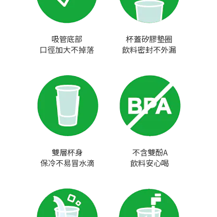
吸管底部
杯蓋矽膠墊圈
口徑加大不掉落
飲料密封不外漏
雙層杯身
不含雙酚A
保冷不易冒水滴
飲料安心喝