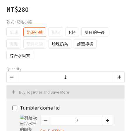
NT$280
款式
: 奶泡小熊
貓咪
奶泡小熊
狗狗
H仔
夏日的午後
海灘
玩具塗鴉
珍珠奶茶
蜂蜜檸檬
綜合水果茶
Quantity
Buy Together and Save More
Tumbler dome lid