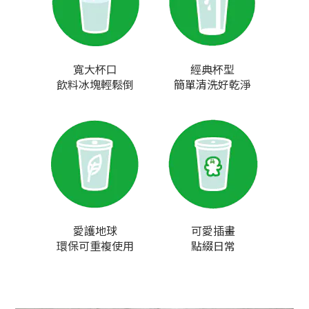
寬大杯口
經典杯型
飲料冰塊輕鬆倒
簡單清洗好乾淨
愛護地球
可愛插畫
環保可重複使用
點綴日常