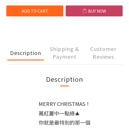
ADD TO CART
BUY NOW
Shipping &
Customer
Description
Payment
Reviews
Description
MERRY CHRISTMAS
！
萬紅叢中一點綠🎄
你就是最特別的那一個