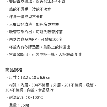
．雙層真空結構，保溫保冰4~6小時
．熱飲不燙手，冷飲不滴水
．杯身一體成型不卡垢
．大廣口好清洗，加冰塊更方便
．
吸管底部凸出，可避免吸管掉落
．
內蓋為食品級PP，可耐熱100度
．杯蓋內有矽膠墊圈，能防止飲料灑出
．容量500ml，可裝中杯手搖、大杯超商咖啡
商品規格
．尺寸：18.2 x 10 x 6.6 cm
．材質：內層 - 304不鏽鋼；外層 - 201不鏽鋼；吸管 -
304不鏽鋼；內蓋 - 食品級PP
．耐溫範圍：0~100°C
．重量：350g