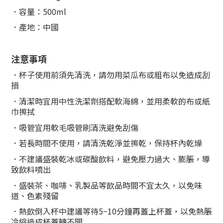
．容量：500ml
．產地：中國
注意事項
．杯子使用前須先清洗，請勿用菜瓜布或粗布以免造成刮
損
．清潔時宜用中性洗潔劑搭配軟海綿，並用柔軟的布或紙
巾擦拭
．
吸管宜用軟毛吸管刷清洗避免刮傷
．
若長時間不使用，請清洗乾淨並擦乾，保持杯內乾燥
．
不建議盛裝乾冰或碳酸飲料，避免壓力過大、膨脹，導
致飲料噴出
．
盛裝茶、咖啡、乳製品等飲品時間不宜太久，以免味
道、色素殘留
．熱飲倒入杯中建議等待5~10分鐘再蓋上杯蓋，以免熱脹
冷縮造成杯蓋轉不開