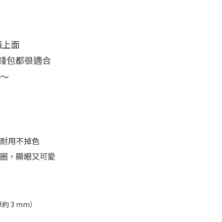
西上面
和零錢包都很適合
～～
耐用不掉色
圈，顯眼又可愛
厚約 3 mm）