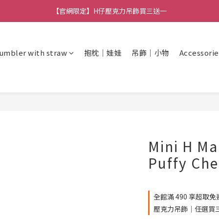
【官網限定】H仔壓克力吊飾買三送一
🚚 全館消費滿 $490 超取免運
🚚 全館消費滿 $490 超取免運
umbler with straw
抱枕｜娃娃
吊飾｜小物
Accessorie
Mini H Ma
Puffy Ch
全館滿 490 享超取免運 
壓克力吊飾｜任選買三送一 o