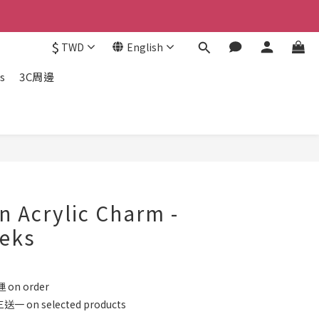
$
TWD
English
s
3C周邊
BUY NOW
n Acrylic Charm -
eeks
on order
n selected products