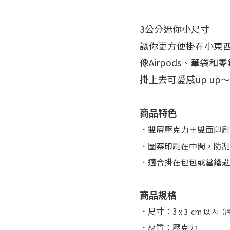
3公分迷你小尺寸
讓你更方便掛在小東
像Airpods、筆袋
掛上去可愛感up up
商品特色
．雙層壓克力＋雙面印刷
．圖案印刷在中間，防刮
．適合掛在包包或當鑰匙
商品規格
．尺寸：3
x 3 cm 以內（
．材質：壓克力